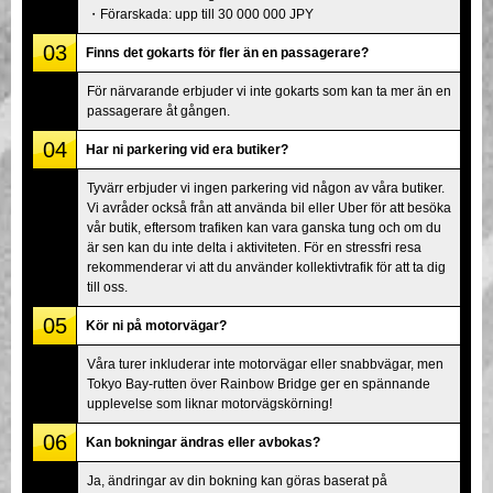
・Förarskada: upp till 30 000 000 JPY
03
Finns det gokarts för fler än en passagerare?
För närvarande erbjuder vi inte gokarts som kan ta mer än en
passagerare åt gången.
04
Har ni parkering vid era butiker?
Tyvärr erbjuder vi ingen parkering vid någon av våra butiker.
Vi avråder också från att använda bil eller Uber för att besöka
vår butik, eftersom trafiken kan vara ganska tung och om du
är sen kan du inte delta i aktiviteten. För en stressfri resa
rekommenderar vi att du använder kollektivtrafik för att ta dig
till oss.
05
Kör ni på motorvägar?
Våra turer inkluderar inte motorvägar eller snabbvägar, men
Tokyo Bay-rutten över Rainbow Bridge ger en spännande
upplevelse som liknar motorvägskörning!
06
Kan bokningar ändras eller avbokas?
Ja, ändringar av din bokning kan göras baserat på