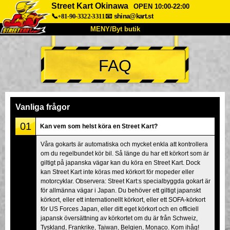
Street Kart Okinawa
OPEN 10:00-22:00
📞+81-90-3322-3311
📧
shina@kart.st
MENY/Byt butik
HEM
FAQ
Om oss
Specifikationer
Pris
Hitta hit
Röster
FAQ
Företag
Boka
Vanliga frågor
Byt butik
01
Kan vem som helst köra en Street Kart?
Tokyo Shinagawa
Tokyo Akihabara#1
Våra gokarts är automatiska och mycket enkla att kontrollera
om du regelbundet kör bil. Så länge du har ett körkort som är
Tokyo Akihabara#2
Tokyo Shibuya
giltigt på japanska vägar kan du köra en Street Kart. Dock
Tokyo Shibuya Annex
Tokyo Bay
kan Street Kart inte köras med körkort för mopeder eller
motorcyklar. Observera: Street Kart:s specialbyggda gokart är
Tokyo Asakusa
Osaka
för allmänna vägar i Japan. Du behöver ett giltigt japanskt
körkort, eller ett internationellt körkort, eller ett SOFA-körkort
Okinawa
för US Forces Japan, eller ditt eget körkort och en officiell
japansk översättning av körkortet om du är från Schweiz,
Tyskland, Frankrike, Taiwan, Belgien, Monaco. Kom ihåg!