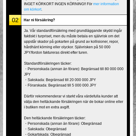
INGET KÖRKORT INGEN KÖRNING!! För
mer information
om körkort
.
02
Har ni försäkring?
Ja. Vår standardförsäkring med grundläggande skydd ingår
faktiskt i turpriset, men du måste betala en självrisk om det
uppstår skador på gokarten på grund av kollisioner, repor,
hårdhänt körning eller olyckor. Självrisken på 50 000
JPY/fordon faktureras direkt efter turen.
Standardförsäkringen täcker:
・Personskada (annan än förare): Begränsad till 80 000 000
JPY
・Sakskada: Begränsad till 20 000 000 JPY
・Förarskada: Begränsad till 5 000 000 JPY
Därför rekommenderar vi starkt våra värdefulla kunder att
välja den heltäckande försäkringen när de bokar online eller
i butiken mot en extra avgift.
Den heltäckande försäkringen täcker:
・Personskada (annan än förare): Obegränsad
・Sakskada: Obegränsad
・Gokartskada: Obegränsad