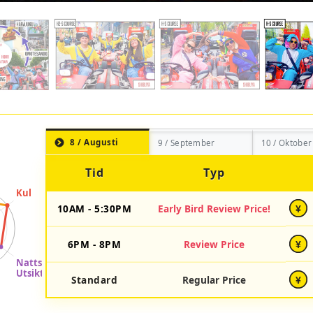
8 / Augusti
9 / September
10 / Oktober
Tid
Typ
10AM - 5:30PM
Early Bird Review Price!
¥
6PM - 8PM
Review Price
¥
Standard
Regular Price
¥