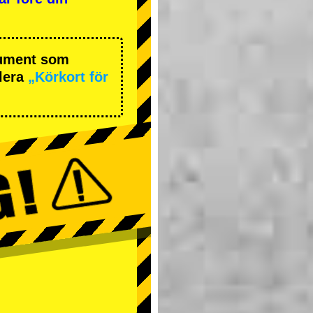
okument som
lera
„Körkort för