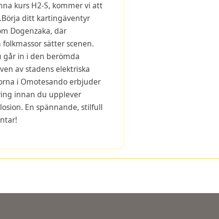
na kurs H2-S, kommer vi att
.Börja ditt kartingäventyr
om Dogenzaka, där
 folkmassor sätter scenen.
 går in i den berömda
en av stadens elektriska
torna i Omotesando erbjuder
ring innan du upplever
osion. En spännande, stilfull
ntar!