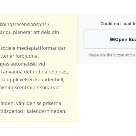
Could not load b
okningsrecensionspris /
är du planerar att dela din
Open Bo
r sociala medieplattformar där
ter är förbjudna.
Please use the button above
mpas automatiskt vid
l använda det ordinarie priset,
lla upplevelsen konfidentiell,
okningscentralpersonal via
ningen, vänligen se priserna
tidsperiod i kalendern nedan.