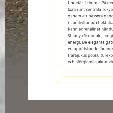
Ungefär 1 timme. På den
köra runt centrala Tokyo
genom att passera gen
neonskyltar och hektiska
Känn adrenalinet när du
Shibuya Scramble, omgiv
energi. De eleganta ga
en uppfriskande föränd
Harajukus popkulturexpl
och oförglömlig åktur vä