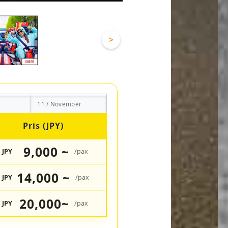
>
11 / November
Pris (JPY)
9,000 ~
JPY
/pax
14,000 ~
JPY
/pax
20,000~
JPY
/pax