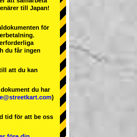
ter att samarbeta
enärer till Japan!
naldokumenten för
terbetalning.
erforderliga
ch du får ingen
ll att du kan
e dokument du har
se@streetkart.com
)
 tid för att be oss
ar före din