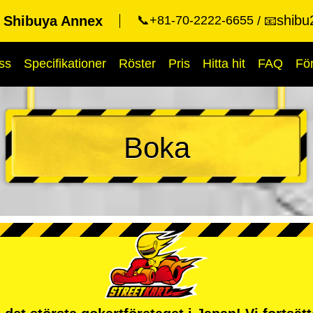
shibu
t Shibuya Annex
📞+81-70-2222-6655
📧
ss
Specifikationer
Röster
Pris
Hitta hit
FAQ
Fö
Boka