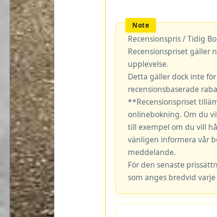
Recensionspris / Tidig B
Recensionspriset gäller n
upplevelse.
Detta gäller dock inte fö
recensionsbaserade rabat
**Recensionspriset tillä
onlinebokning. Om du vil
till exempel om du vill hå
vänligen informera vår b
meddelande.
För den senaste prissätt
som anges bredvid varje 