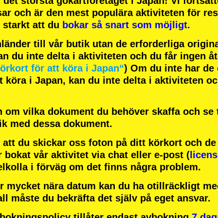
h
det största gokartföretaget
i Japan! Vi fortsät
sar
och är
den mest populära aktiviteten
för res
starkt att du
bokar så snart som möjligt.
änder till vår butik utan de erforderliga origi
an du inte delta i aktiviteten och du får ingen å
örkort för att köra i Japan“
) Om du inte har de 
 köra i Japan, kan du inte delta i aktiviteten o
 om vilka dokument du behöver skaffa och se ti
tik med dessa dokument.
att du skickar oss foton på ditt körkort och d
r bokat vår aktivitet via chat eller e-post (
licen
elkolla i förväg om det finns några problem.
r mycket nära datum kan du ha otillräckligt med
all måste du bekräfta det själv på eget ansvar.
okningspolicy tillåter endast avbokning
7 dag