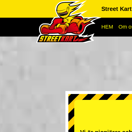
Street Kar
HEM
Om o