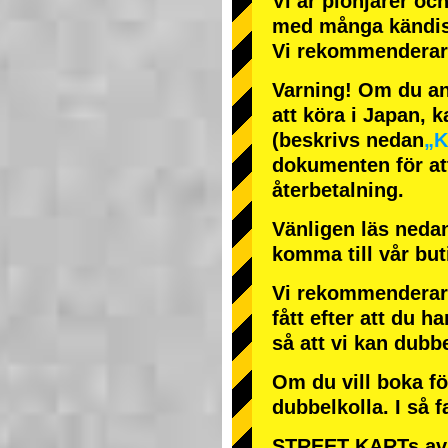
Vi är
pionjärer
oc
med
många kändi
Vi rekommenderar 
Varning! Om du anl
att köra i Japan, k
(beskrivs nedan
„K
dokumenten för att
återbetalning.
Vänligen läs nedan
komma till vår bu
Vi rekommenderar 
fått efter att du ha
så att vi kan dubb
Om du vill boka fö
dubbelkolla. I så f
STREET KARTs avb