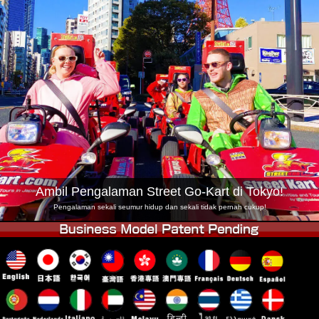
Syarikat
Tempahan
Tukar Kedai
Tokyo Shinagawa
Tokyo Akihabara#1
Tokyo Akihabara#2
Tokyo Shibuya
Tokyo Shibuya Annex
Tokyo Bay
Tokyo Asakusa
Osaka
Okinawa
Ambil Pengalaman Street Go-Kart di Tokyo!
Pengalaman sekali seumur hidup dan sekali tidak pernah cukup!