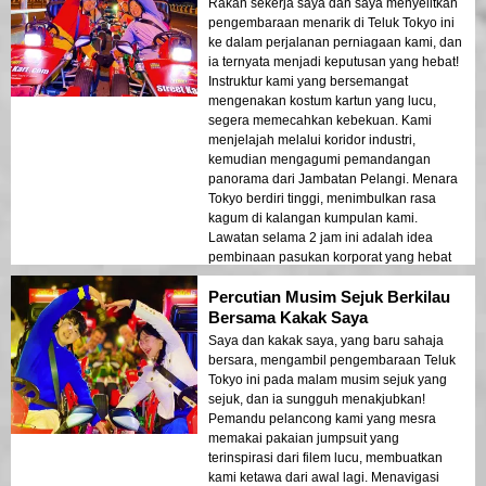
Rakan sekerja saya dan saya menyelitkan
pengembaraan menarik di Teluk Tokyo ini
ke dalam perjalanan perniagaan kami, dan
ia ternyata menjadi keputusan yang hebat!
Instruktur kami yang bersemangat
mengenakan kostum kartun yang lucu,
segera memecahkan kebekuan. Kami
menjelajah melalui koridor industri,
kemudian mengagumi pemandangan
panorama dari Jambatan Pelangi. Menara
Tokyo berdiri tinggi, menimbulkan rasa
kagum di kalangan kumpulan kami.
Lawatan selama 2 jam ini adalah idea
pembinaan pasukan korporat yang hebat
yang menggabungkan keseronokan,
Percutian Musim Sejuk Berkilau
ikatan, dan suasana bandar yang unik!
Bersama Kakak Saya
Saya dan kakak saya, yang baru sahaja
bersara, mengambil pengembaraan Teluk
Tokyo ini pada malam musim sejuk yang
sejuk, dan ia sungguh menakjubkan!
Pemandu pelancong kami yang mesra
memakai pakaian jumpsuit yang
terinspirasi dari filem lucu, membuatkan
kami ketawa dari awal lagi. Menavigasi