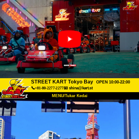
STREET KART Tokyo Bay
OPEN 10:00-22:00
📞+81-80-2277-2277
📧
shina@kart.st
MENU/Tukar Kedai
UTAMA
Tentang
Spesifikasi
Harga
Akses
Suara
Soalan Lazim