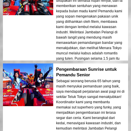
dilupakan ini semasa hujan renyai, dan ia
memberikan sentuhan yang menawan
kepada bulan madu kami! Pemandu kami
yang sopan mengenakan pakaian unik
yang diilhamkan oleh filem, membawa
kami dengan lembut melalui kawasan
industri. Melintasi Jambatan Pelangi di
bawah langit yang mendung masih
menawarkan pemandangan bandar yang
menakjubkan, dan melihat Menara Tokyo
muncul melalui kabus adalah romantis
yang tulen. Pusingan selama 1.5 jam itu
terasa intim dan selesa. Pasti satu aktiviti
Pengembaraan Sunrise untuk
yang mesti dilakukan di Tokyo untuk
pasangan pengantin baru yang mencari
Pemandu Senior
pengalaman yang mengagumkan!
Sebagai seorang berusia 65 tahun yang
masih menyukai pemanduan yang baik,
saya mendapati perjalanan awal pagi ini di
sekitar Teluk Tokyo sangat menakjubkan!
Koordinator kami yang membantu
memakai sut superhero yang funky, yang
menjadikan pengembaraan ini terasa
segar dan ceria. Kami berangkat dari
kedai, menavigasi kawasan industri, dan
kemudian melintasi Jambatan Pelangi