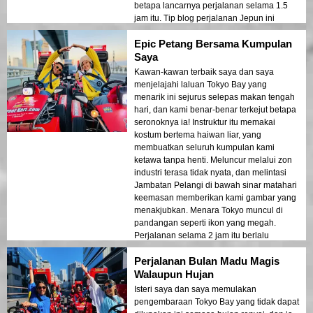
betapa lancarnya perjalanan selama 1.5
jam itu. Tip blog perjalanan Jepun ini
benar-benar mengangkat hari istimewa
Epic Petang Bersama Kumpulan
kami!
Saya
Kawan-kawan terbaik saya dan saya
menjelajahi laluan Tokyo Bay yang
menarik ini sejurus selepas makan tengah
hari, dan kami benar-benar terkejut betapa
seronoknya ia! Instruktur itu memakai
kostum bertema haiwan liar, yang
membuatkan seluruh kumpulan kami
ketawa tanpa henti. Meluncur melalui zon
industri terasa tidak nyata, dan melintasi
Jambatan Pelangi di bawah sinar matahari
keemasan memberikan kami gambar yang
menakjubkan. Menara Tokyo muncul di
pandangan seperti ikon yang megah.
Perjalanan selama 2 jam itu berlalu
dengan cepat. Jika anda meng渴kan
Perjalanan Bulan Madu Magis
pengembaraan yang sesuai untuk
Instagram, tidak perlu mencari lagi!
Walaupun Hujan
Isteri saya dan saya memulakan
pengembaraan Tokyo Bay yang tidak dapat