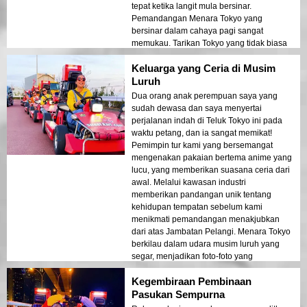
tepat ketika langit mula bersinar.
Pemandangan Menara Tokyo yang
bersinar dalam cahaya pagi sangat
memukau. Tarikan Tokyo yang tidak biasa
ini sempurna untuk sesiapa yang
Keluarga yang Ceria di Musim
menghargai pengalaman pemandangan
yang mendebarkan!
Luruh
Dua orang anak perempuan saya yang
sudah dewasa dan saya menyertai
perjalanan indah di Teluk Tokyo ini pada
waktu petang, dan ia sangat memikat!
Pemimpin tur kami yang bersemangat
mengenakan pakaian bertema anime yang
lucu, yang memberikan suasana ceria dari
awal. Melalui kawasan industri
memberikan pandangan unik tentang
kehidupan tempatan sebelum kami
menikmati pemandangan menakjubkan
dari atas Jambatan Pelangi. Menara Tokyo
berkilau dalam udara musim luruh yang
segar, menjadikan foto-foto yang
menakjubkan. Laluan pelancongan yang
Kegembiraan Pembinaan
tidak dapat dilupakan ini benar-benar
menangkap hati kami!
Pasukan Sempurna