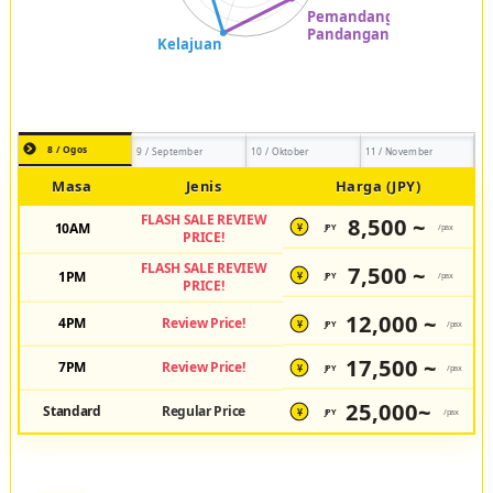
8 / Ogos
9 / September
10 / Oktober
11 / November
Masa
Jenis
Harga (JPY)
FLASH SALE REVIEW
8,500 ~
10AM
JPY
/pax
¥
PRICE!
FLASH SALE REVIEW
7,500 ~
1PM
JPY
/pax
¥
PRICE!
12,000 ~
4PM
Review Price!
JPY
/pax
¥
17,500 ~
7PM
Review Price!
JPY
/pax
¥
25,000~
Standard
Regular Price
JPY
/pax
¥