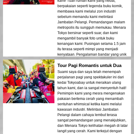
kami! Tuan rumah kami yang hebat,
berpakaian seperti legenda buku komik,
membawa kami melalui zon industri
sebelum memandu kami melintasi
Jambatan Pelangi. Pemandangan malam
metropolis itu sungguh memukau. Menara
Tokyo bersinar seperti suar, dan kami
mengambil banyak foto untuk buku
kenangan kami. Pusingan selama 1.5 jam
itu terasa seperti mimpi yang menjadi
kenyataan. Pengalaman bandar yang unik
ini adalah hadiah ikatan keluarga yang
Tour Pagi Romantis untuk Dua
terbaik! 🚀
Suami saya dan saya telah menempah
perjalanan pagi yang spektakuler ini dari
kedai Tokyoabay untuk meraikan ulang
tahun kami, dan ia sangat menyentuh hati!
Pemimpin kami yang mesra mengenakan
pakaian bertema cerah yang menambah
sentuhan whimsical ketika kami melalui
kawasan industri. Melintasi Jambatan
Pelangi dalam cahaya lembut terasa
sangat pemandangan yang menakjubkan,
dan Menara Tokyo kelihatan megah di latar
langit yang cerah. Kami terkejut dengan