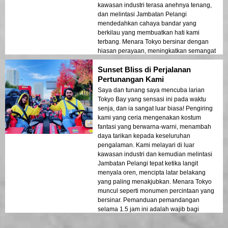
kawasan industri terasa anehnya tenang,
dan melintasi Jambatan Pelangi
mendedahkan cahaya bandar yang
berkilau yang membuatkan hati kami
terbang. Menara Tokyo bersinar dengan
hiasan perayaan, meningkatkan semangat
perayaan. Pengalaman melihat
Sunset Bliss di Perjalanan
pemandangan musim sejuk di Teluk Tokyo
ini adalah permata yang benar-benar
Pertunangan Kami
hebat!
Saya dan tunang saya mencuba larian
Tokyo Bay yang sensasi ini pada waktu
senja, dan ia sangat luar biasa! Pengiring
kami yang ceria mengenakan kostum
fantasi yang berwarna-warni, menambah
daya tarikan kepada keseluruhan
pengalaman. Kami melayari di luar
kawasan industri dan kemudian melintasi
Jambatan Pelangi tepat ketika langit
menyala oren, mencipta latar belakang
yang paling menakjubkan. Menara Tokyo
muncul seperti monumen percintaan yang
bersinar. Pemanduan pemandangan
selama 1.5 jam ini adalah wajib bagi
pasangan yang meng渴kan pemandangan
bandar yang tidak dapat dilupakan!