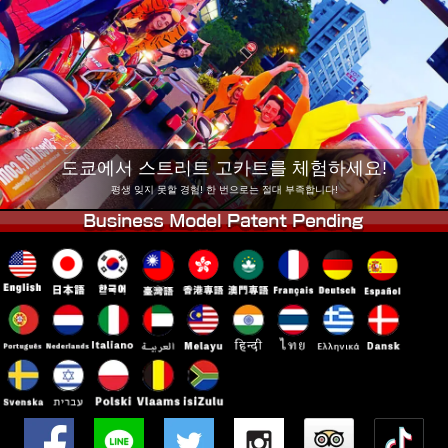
회사 정보
예약
지점 변경
도쿄 시나가와 #1
도쿄 아키하바라#1
도쿄 아키하바라#2
도쿄 시부야
도쿄 시부야 애넥스
도쿄 베이
도쿄에서 스트리트 고카트를 체험하세요!
도쿄 아사쿠사
오사카
평생 잊지 못할 경험! 한 번으로는 절대 부족합니다!
오키나와