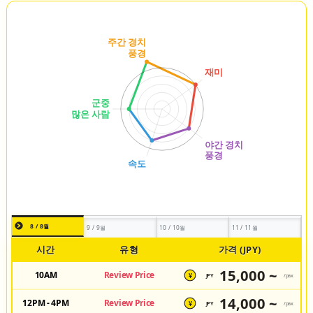
8 / 8월
9 / 9월
10 / 10월
11 / 11월
시간
유형
가격 (JPY)
15,000 ~
10AM
Review Price
JPY
/pax
¥
14,000 ~
12PM - 4PM
Review Price
JPY
/pax
¥