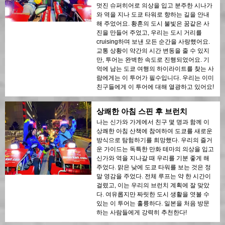
멋진 슈퍼히어로 의상을 입고 분주한 시나가
와 역을 지나 도쿄 타워로 향하는 길을 안내
해 주었어요. 황혼의 도시 불빛은 꿈같은 사
진을 만들어 주었고, 우리는 도시 거리를
cruising하며 보낸 모든 순간을 사랑했어요.
교통 상황이 약간의 시간 변동을 줄 수 있지
만, 투어는 완벽한 속도로 진행되었어요. 기
억에 남는 도쿄 여행의 하이라이트를 찾는 사
람에게는 이 투어가 필수입니다. 우리는 이미
친구들에게 이 투어에 대해 열광하고 있어요!
상쾌한 아침 스핀 후 브런치
나는 신가와 가게에서 친구 몇 명과 함께 이
상쾌한 아침 산책에 참여하여 도쿄를 새로운
방식으로 탐험하기를 희망했다. 우리의 즐거
운 가이드는 독특한 만화 테마의 의상을 입고
신가와 역을 지나갈 때 우리를 기분 좋게 해
주었다. 맑은 낮에 도쿄 타워를 보는 것은 정
말 영감을 주었다. 전체 루프는 약 한 시간이
걸렸고, 이는 우리의 브런치 계획에 잘 맞았
다. 여유롭지만 짜릿한 도시 생활을 엿볼 수
있는 이 투어는 훌륭하다. 일본을 처음 방문
하는 사람들에게 강력히 추천한다!