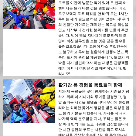
도쿄를 이전에 방문한 적이 있어 두 번째 여
행에서는 뭔가 다른 것을 원했습니다. 이 신
오쿠보역과 도쿄 타워를 한 바퀴 도는 1시간
투어는 제가 필요로 하던 것이었습니다! 우리
의 친절한 가이드는 재미있는 복고풍 의상을
입고 시작부터 경쾌한 분위기를 만들어 주었
습니다. 밤에 역을 지나치며 도쿄 타워의 조
명에 비친 실루엣을 보는 것은 깊은 향수를
불러일으켰습니다. 교통이 다소 혼잡했음에
도 불구하고 투어는 원활하게 진행되었고 독
특한 도시의 관점을 제공했습니다. 도쿄의 맥
박을 다시 발견하고자 하는 재방문 관광객들
에게 이 미니 여행은 정말 매력적입니다. 벨
리시모!
활기찬 봄 경험을 동료들과 함께
저와 제 동료들은 꽃이 만개하는 시즌을 기념
하기 위해 이 시나가와 투어를 결정했고, 정
말 즐거운 시간을 보냈습니다! 우리의 친절한
리더는 화려한 꽃에서 영감을 받은 의상을 입
고 봄의 기분을 더했습니다. 가게를 지나 시
나가와 역의 분주함을 지나, 우리는 맑은 햇
살 아래 반짝이는 도쿄 타워를 감상했습니다.
한 시간 동안의 루프는 사진을 찍고 도시의
에너지를 감상할 충분한 시간을 주었습니다.