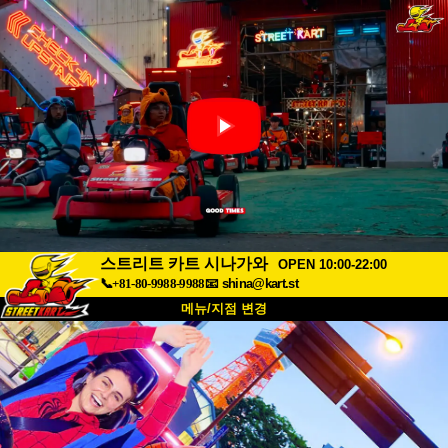
스트리트 카트 시나가와
OPEN 10:00-22:00
📞+81-80-9988-9988
📧
shina@kart.st
메뉴/지점 변경
최상단
소개
사양
가격
접근성
고객 리뷰
자주 묻는 질문