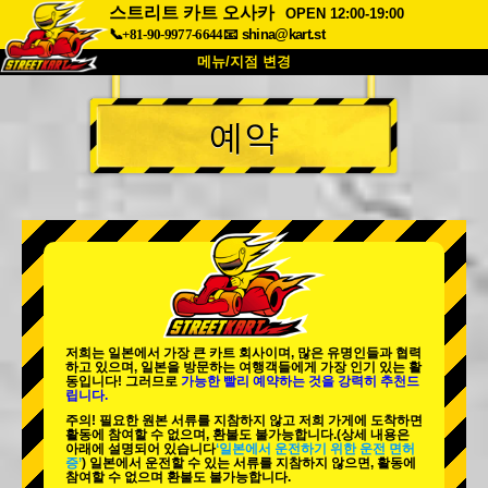
스트리트 카트 오사카
OPEN 12:00-19:00
📞+81-90-9977-6644
📧
shina@kart.st
메뉴/지점 변경
최상단
예약
소개
사양
가격
접근성
고객 리뷰
자주 묻는 질문
회사 정보
예약
지점 변경
도쿄 시나가와 #1
도쿄 아키하바라#1
도쿄 아키하바라#2
도쿄 시부야
저희는 일본에서 가장 큰 카트 회사이며,
많은 유명인
들과 협력
도쿄 시부야 애넥스
도쿄 베이
하고 있으며, 일본을 방문하는 여행객들에게
가장 인기 있는 활
동
입니다! 그러므로
가능한 빨리 예약하는 것을 강력히 추천드
립니다.
도쿄 아사쿠사
오사카
주의! 필요한 원본 서류를 지참하지 않고 저희 가게에 도착하면
활동에 참여할 수 없으며, 환불도 불가능합니다.
(상세 내용은
오키나와
아래에 설명되어 있습니다
‘일본에서 운전하기 위한 운전 면허
증’
) 일본에서 운전할 수 있는 서류를 지참하지 않으면, 활동에
참여할 수 없으며 환불도 불가능합니다.