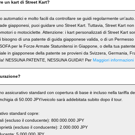
e un kart di Street Kart?
ono automatici e molto facili da controllare se guidi regolarmente un'aut
trade giapponesi, puoi guidare uno Street Kart. Tuttavia, Street Kart no
omotori o motociclette. Attenzione: i kart personalizzati di Street Kart s
 bisogno di una patente di guida giapponese valida, o di un Permesso 
SOFA per le Forze Armate Statunitensi in Giappone, o della tua patent
ciale in giapponese della patente se provieni da Svizzera, Germania, Fr
rda! NESSUNA PATENTE, NESSUNA GUIDA!! Per
Maggiori informazioni
curazione?
ano assicurativo standard con copertura di base è incluso nella tariffa del
anchigia di 50.000 JPY/veicolo sarà addebitata subito dopo il tour.
rativo standard copre:
li (escluso il conducente): 800.000.000 JPY
prietà (escluso il conducente): 2.000.000 JPY
ucente: 5.000.000 JPY