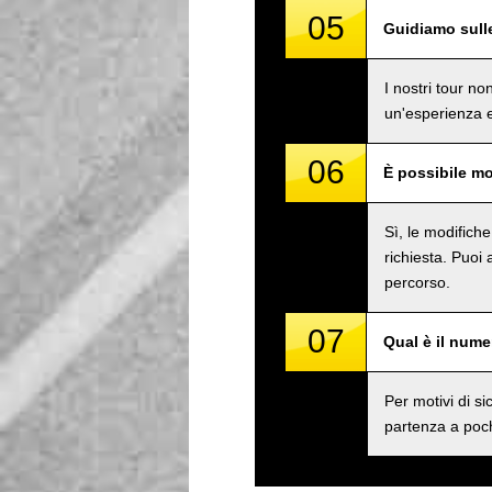
05
Guidiamo sull
I nostri tour n
un'esperienza e
06
È possibile mo
Sì, le modifich
richiesta. Puoi
percorso.
07
Qual è il num
Per motivi di 
partenza a poch