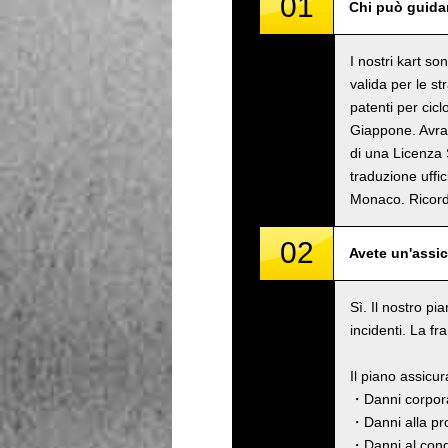
01
Chi può guidar
I nostri kart s
valida per le s
patenti per cicl
Giappone. Avrai
di una Licenza 
traduzione uffi
Monaco. Rico
02
Avete un'assi
Sì. Il nostro pi
incidenti. La fr
Il piano assicu
・Danni corpora
・Danni alla pro
・Danni al cond