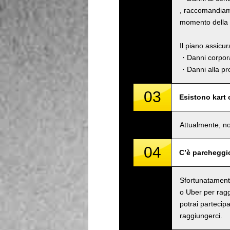
, raccomandiamo
momento della p
Il piano assicu
・Danni corpora
・Danni alla pro
03
Esistono kart
Attualmente, no
04
C’è parcheggi
Sfortunatamente
o Uber per raggi
potrai partecipa
raggiungerci.