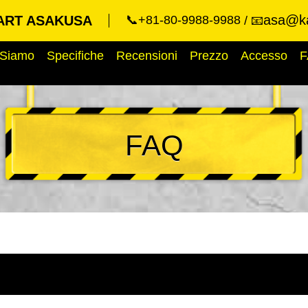
asa@ka
ART ASAKUSA
📞+81-80-9988-9988
📧
 Siamo
Specifiche
Recensioni
Prezzo
Accesso
F
FAQ