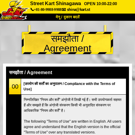
Street Kart Shinagawa
OPEN 10:00-22:00
📞+81-80-9988-9988
📧
shina@kart.st
मेनू / दुकान बदलें
TOP
समझौता /
हमारे बारे में
विशेषताएँ
कीमत
Agreement
पहुंच
वॉयस
FAQ
कंपनी
बुकिंग
शाखा बदलें
समझौता / Agreement
टोक्यो शिनागावा #1
टोक्यो अकीहबारा#1
[उपयोग की शर्तों का अनुपालन / Compliance with the Terms of
00
Use]
टोक्यो अकीहबारा#2
टोक्यो शिबुया
निम्नलिखित "नियम और शर्तें" अंग्रेजी में लिखी गई हैं। सभी उपयोगकर्ता सहमत
टोक्यो शिबुया एनेक्स
टोक्यो बे
हैं और समझते हैं कि अंग्रेजी संस्करण किसी भी अनुवादित संस्करण पर
आधिकारिक "नियम और शर्तें" है।
टोक्यो असाकुसा
ओसाका
ओकिनावा
The following "Terms of Use" are written in English. All users
agree and understand that the English version is the official
"Terms of Use" over any translated versions.