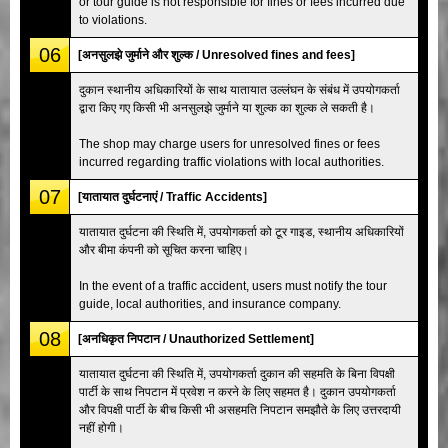
or tour guide is not responsible for fines or fees incurred due
to violations.
06
[अनसुलझे जुर्माने और शुल्क / Unresolved fines and fees]
दुकान स्थानीय अधिकारियों के साथ यातायात उल्लंघन के संबंध में उपयोगकर्ता
द्वारा किए गए किसी भी अनसुलझे जुर्माने या शुल्क का शुल्क ले सकती है।
The shop may charge users for unresolved fines or fees
incurred regarding traffic violations with local authorities.
07
[यातायात दुर्घटनाएं / Traffic Accidents]
यातायात दुर्घटना की स्थिति में, उपयोगकर्ता को टूर गाइड, स्थानीय अधिकारियों
और बीमा कंपनी को सूचित करना चाहिए।
In the event of a traffic accident, users must notify the tour
guide, local authorities, and insurance company.
08
[अनधिकृत निपटान / Unauthorized Settlement]
यातायात दुर्घटना की स्थिति में, उपयोगकर्ता दुकान की सहमति के बिना विपक्षी
पार्टी के साथ निपटान में प्रवेश न करने के लिए सहमत है। दुकान उपयोगकर्ता
और विपक्षी पार्टी के बीच किसी भी असहमति निपटान समझौते के लिए उत्तरदायी
नहीं होगी।