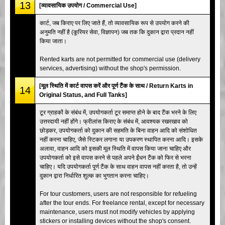
13
[व्यावसायिक उपयोग / Commercial Use]
कार्ट, जब किराए पर लिए जाते हैं, तो व्यावसायिक रूप से उपयोग करने की
अनुमति नहीं है (कूरियर सेवा, विज्ञापन) जब तक कि दुकान द्वारा प्रदान नहीं
किया जाता।
Rented karts are not permitted for commercial use (delivery
services, advertising) without the shop's permission.
[मूल स्थिति में कार्ट वापस करें और पूर्ण टैंक के साथ / Return Karts in
14
Original Status, and Full Tanks]
टूर ग्राहकों के संबंध में, उपयोगकर्ता टूर समाप्त होने के बाद टैंक भरने के लिए
उत्तरदायी नहीं होंगे। फ्रीलांस किराए के संबंध में, आवश्यक रखरखाव को
छोड़कर, उपयोगकर्ता को दुकान की सहमति के बिना वाहन आदि को संशोधित
नहीं करना चाहिए, जैसे स्टिकर लगाना या उपकरण स्थापित करना आदि। इसके
अलावा, वाहन आदि को इसकी मूल स्थिति में वापस किया जाना चाहिए और
उपयोगकर्ता को इसे वापस करने से पहले अपने ईंधन टैंक को फिर से भरना
चाहिए। यदि उपयोगकर्ता पूर्ण टैंक के साथ वाहन वापस नहीं करता है, तो उन्हें
दुकान द्वारा निर्धारित शुल्क का भुगतान करना चाहिए।
For tour customers, users are not responsible for refueling
after the tour ends. For freelance rental, except for necessary
maintenance, users must not modify vehicles by applying
stickers or installing devices without the shop's consent.