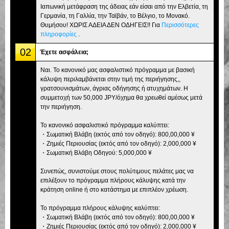
Ιαπωνική μετάφραση της άδειας εάν είσαι από την Ελβετία, τη
Γερμανία, τη Γαλλία, την Ταϊβάν, το Βέλγιο, το Μονακό.
Θυμήσου! ΧΩΡΙΣ ΑΔΕΙΑ ΔΕΝ ΟΔΗΓΕΙΣ!! Για
Περισσότερες
πληροφορίες
.
02
Έχετε ασφάλεια;
Ναι. Το κανονικό μας ασφαλιστικό πρόγραμμα με βασική
κάλυψη περιλαμβάνεται στην τιμή της περιήγησης,,
γρατσουνισμάτων, άγριας οδήγησης ή ατυχημάτων. Η
συμμετοχή των 50,000 JPY/όχημα θα χρεωθεί αμέσως μετά
την περιήγηση.
Το κανονικό ασφαλιστικό πρόγραμμα καλύπτει:
・Σωματική Βλάβη (εκτός από τον οδηγό): 800,00,000 ¥
・Ζημιές Περιουσίας (εκτός από τον οδηγό): 2,000,000 ¥
・Σωματική Βλάβη Οδηγού: 5,000,000 ¥
Συνεπώς, συνιστούμε στους πολύτιμους πελάτες μας να
επιλέξουν το πρόγραμμα πλήρους κάλυψης κατά την
κράτηση online ή στο κατάστημα με επιπλέον χρέωση.
Το πρόγραμμα πλήρους κάλυψης καλύπτει:
・Σωματική Βλάβη (εκτός από τον οδηγό): 800,00,000 ¥
・Ζημιές Περιουσίας (εκτός από τον οδηγό): 2,000,000 ¥