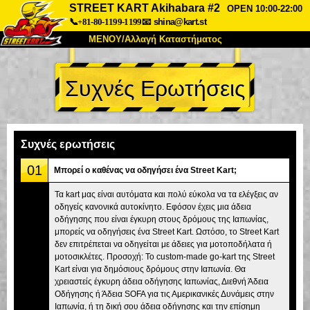
STREET KART Akihabara #2
OPEN 10:00-22:00
📞+81-80-1199-1199
📧
shina@kart.st
ΜΕΝΟΥ/Αλλαγή Καταστήματος
ΚΥΡΙΩΣ
Συχνές Ερωτήσεις
Σχετικά
Προδιαγραφές
Τιμές
Πρόσβαση
Αναφορές
Συχνές Ερωτήσεις
Εταιρεία
Κράτηση
Συχνές ερωτήσεις
Αλλαγή Καταστήματος
01
Μπορεί ο καθένας να οδηγήσει ένα Street Kart;
Τόκιο Σινάγαουα #1
Τόκιο Ακίχαμπαρα #1
Τα kart μας είναι αυτόματα και πολύ εύκολα να τα ελέγξεις αν
οδηγείς κανονικά αυτοκίνητο. Εφόσον έχεις μια άδεια
Τόκιο Ακίχαμπαρα #2
Τόκιο Σιμπούγια
οδήγησης που είναι έγκυρη στους δρόμους της Ιαπωνίας,
Τόκιο Σιμπούγια Annex
Τόκιο Κόλπος
μπορείς να οδηγήσεις ένα Street Kart. Ωστόσο, το Street Kart
δεν επιτρέπεται να οδηγείται με άδειες για μοτοποδήλατα ή
Τόκιο Ασακούσα
Οσάκα
μοτοσικλέτες. Προσοχή: Το custom-made go-kart της Street
Kart είναι για δημόσιους δρόμους στην Ιαπωνία. Θα
Οκινάουα
χρειαστείς έγκυρη άδεια οδήγησης Ιαπωνίας, Διεθνή Άδεια
Οδήγησης ή Άδεια SOFA για τις Αμερικανικές Δυνάμεις στην
Ιαπωνία, ή τη δική σου άδεια οδήγησης και την επίσημη