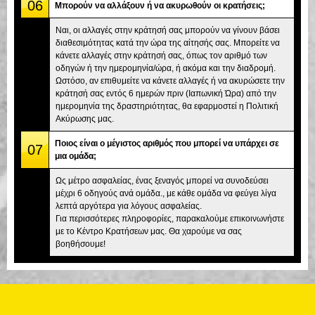
06
Μπορούν να αλλάξουν ή να ακυρωθούν οι κρατήσεις;
Ναι, οι αλλαγές στην κράτησή σας μπορούν να γίνουν βάσει
διαθεσιμότητας κατά την ώρα της αίτησής σας. Μπορείτε να
κάνετε αλλαγές στην κράτησή σας, όπως τον αριθμό των
οδηγών ή την ημερομηνία/ώρα, ή ακόμα και την διαδρομή.
Ωστόσο, αν επιθυμείτε να κάνετε αλλαγές ή να ακυρώσετε την
κράτησή σας εντός 6 ημερών πριν (Ιαπωνική Ώρα) από την
ημερομηνία της δραστηριότητας, θα εφαρμοστεί η Πολιτική
Ακύρωσης μας.
Ποιος είναι ο μέγιστος αριθμός που μπορεί να υπάρχει σε
07
μια ομάδα;
Ως μέτρο ασφαλείας, ένας ξεναγός μπορεί να συνοδεύσει
μέχρι 6 οδηγούς ανά ομάδα., με κάθε ομάδα να φεύγει λίγα
λεπτά αργότερα για λόγους ασφαλείας.
Για περισσότερες πληροφορίες, παρακαλούμε επικοινωνήστε
με το Κέντρο Κρατήσεων μας. Θα χαρούμε να σας
βοηθήσουμε!