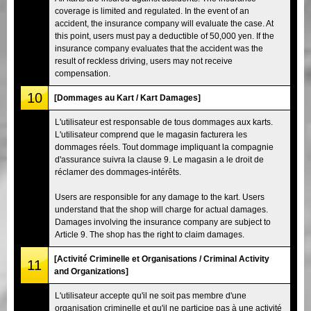
coverage is limited and regulated. In the event of an
accident, the insurance company will evaluate the case. At
this point, users must pay a deductible of 50,000 yen. If the
insurance company evaluates that the accident was the
result of reckless driving, users may not receive
compensation.
10
[Dommages au Kart / Kart Damages]
L'utilisateur est responsable de tous dommages aux karts.
L'utilisateur comprend que le magasin facturera les
dommages réels. Tout dommage impliquant la compagnie
d'assurance suivra la clause 9. Le magasin a le droit de
réclamer des dommages-intérêts.
Users are responsible for any damage to the kart. Users
understand that the shop will charge for actual damages.
Damages involving the insurance company are subject to
Article 9. The shop has the right to claim damages.
[Activité Criminelle et Organisations / Criminal Activity
11
and Organizations]
L'utilisateur accepte qu'il ne soit pas membre d'une
organisation criminelle et qu'il ne participe pas à une activité