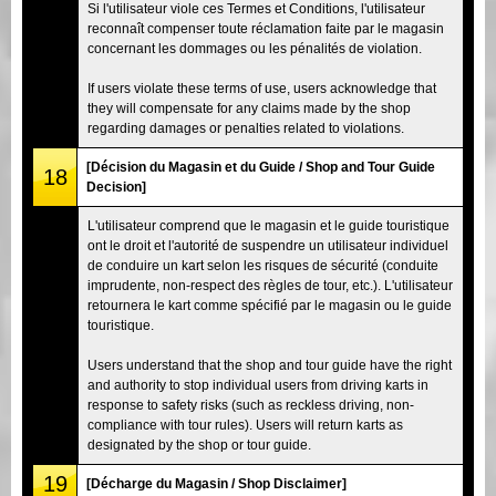
Si l'utilisateur viole ces Termes et Conditions, l'utilisateur
reconnaît compenser toute réclamation faite par le magasin
concernant les dommages ou les pénalités de violation.
If users violate these terms of use, users acknowledge that
they will compensate for any claims made by the shop
regarding damages or penalties related to violations.
[Décision du Magasin et du Guide / Shop and Tour Guide
18
Decision]
L'utilisateur comprend que le magasin et le guide touristique
ont le droit et l'autorité de suspendre un utilisateur individuel
de conduire un kart selon les risques de sécurité (conduite
imprudente, non-respect des règles de tour, etc.). L'utilisateur
retournera le kart comme spécifié par le magasin ou le guide
touristique.
Users understand that the shop and tour guide have the right
and authority to stop individual users from driving karts in
response to safety risks (such as reckless driving, non-
compliance with tour rules). Users will return karts as
designated by the shop or tour guide.
19
[Décharge du Magasin / Shop Disclaimer]