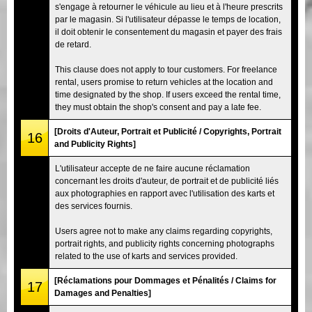
s'engage à retourner le véhicule au lieu et à l'heure prescrits
par le magasin. Si l'utilisateur dépasse le temps de location,
il doit obtenir le consentement du magasin et payer des frais
de retard.
This clause does not apply to tour customers. For freelance
rental, users promise to return vehicles at the location and
time designated by the shop. If users exceed the rental time,
they must obtain the shop's consent and pay a late fee.
[Droits d'Auteur, Portrait et Publicité / Copyrights, Portrait
16
and Publicity Rights]
L'utilisateur accepte de ne faire aucune réclamation
concernant les droits d'auteur, de portrait et de publicité liés
aux photographies en rapport avec l'utilisation des karts et
des services fournis.
Users agree not to make any claims regarding copyrights,
portrait rights, and publicity rights concerning photographs
related to the use of karts and services provided.
[Réclamations pour Dommages et Pénalités / Claims for
17
Damages and Penalties]