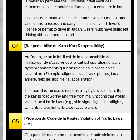
le porter en permanence. L'utilisateur doit avoir des
compétences de conduite suffisantes pour conduire le kart.
Users must comply with all local traffic laws and regulations.
Users must possess and carry at all times a valid driver's
license or permit to drive in Japan. Users must have sufficient
driving skills to operate a kart.
04
[Responsabilité du Kart / Kart Responsibility]
Au Japon, selon la loi, il est de la responsabilité de
l'utilisateur de s'assurer que le kart est opérationnel sans
dysfonctionnements qui violeraient les lois locales de
circulation. (Exemple: clignotants latéraux, phares, feux
arrière, feux de stop, freins, accélération)
In Japan, it is the user's responsibility by law to ensure that
the kart is roadworthy and free from malfunctions that would
violate local traffic laws (e.g., side signal lights, headlights,
taillights, brake lights, brakes, accelerator).
[Violation du Code de la Route / Violation of Traffic Laws,
05
etc.]
Chaque utilisateur sera responsable de toute violation du