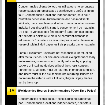
Concernant les clients de tour, les utilisateurs ne seront pas
responsables du remplissage des réservoirs après la fin du
tour. Concernant les locations indépendantes, sauf pour
l'entretien nécessaire, l'utilisateur ne doit pas modifier le
véhicule, par exemple en y attachant des autocollants ou en
installant des dispositifs, sans le consentement du magasin.
De plus, le véhicule doit être retourné dans son état original
et l'utilisateur doit faire le plein de carburant avant de le
retourner. Si l'utilisateur ne retourne pas le véhicule avec un
réservoir plein, il doit payer les frais prescrits par le magasin.
For tour customers, users are not responsible for refueling
after the tour ends. For freelance rental, except for necessary
maintenance, users must not modify vehicles by applying
stickers or installing devices without the shop's consent.
Furthermore, vehicles must be returned in original condition,
and users must fill the fuel tank before returning. If users do
not return the vehicle with a full tank, they must pay the fee
set by the shop.
15
[Politique des Heures Supplémentaires / Over Time Policy]
Concernant les clients de tour, cette clause ne s'applique
pas. Concernant les locations indépendantes, l'utilisateur