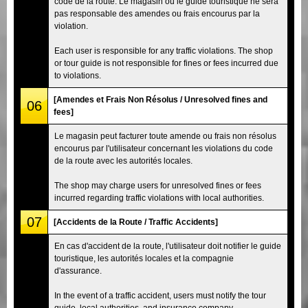
code de la route. Le magasin ou le guide touristique ne sera
pas responsable des amendes ou frais encourus par la
violation.
Each user is responsible for any traffic violations. The shop
or tour guide is not responsible for fines or fees incurred due
to violations.
[Amendes et Frais Non Résolus / Unresolved fines and
06
fees]
Le magasin peut facturer toute amende ou frais non résolus
encourus par l'utilisateur concernant les violations du code
de la route avec les autorités locales.
The shop may charge users for unresolved fines or fees
incurred regarding traffic violations with local authorities.
07
[Accidents de la Route / Traffic Accidents]
En cas d'accident de la route, l'utilisateur doit notifier le guide
touristique, les autorités locales et la compagnie
d'assurance.
In the event of a traffic accident, users must notify the tour
guide, local authorities, and insurance company.