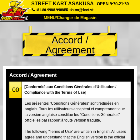
STREET KART ASAKUSA
OPEN 9:30-21:30
📞+81-80-9988-9988
📧
shina@kart.st
MENU/Changer de Magasin
ACCUEIL
Accord /
À Propos
Caractéristiques
Tarifs
Agreement
Accès
Avis
FAQ
Entreprise
Réservation
Changer de Magasin
Accord / Agreement
Tokyo Shinagawa
Tokyo Akihabara#1
[Conformité aux Conditions Générales d'Utilisation /
00
Compliance with the Terms of Use]
Tokyo Akihabara#2
Tokyo Shibuya
Les présentes "Conditions Générales" sont rédigées en
Tokyo Shibuya Annexe
Baie de Tokyo
anglais. Tous les utilisateurs acceptent et comprennent que
la version anglaise constitue les "Conditions Générales"
Tokyo Asakusa
Osaka
officielles par rapport à toute version traduite.
Okinawa
The following "Terms of Use" are written in English. All users
agree and understand that the English version is the official