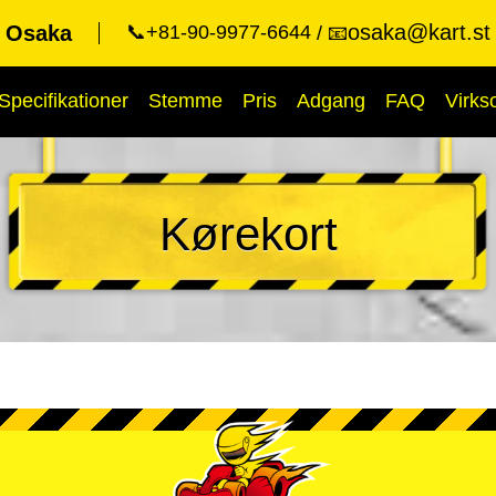
osaka@kart.st
t Osaka
📞+81-90-9977-6644
📧
Specifikationer
Stemme
Pris
Adgang
FAQ
Virk
Kørekort