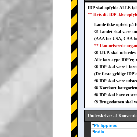
IDP skal opfylde ALLE fø
** Hvis dit IDP ikke opfyl
Lande ikke opført på f
① Landet skal være un
(AAA for USA, CAA for
** Uautoriserede orga
② I.D.P. skal udstedes 
Alle kort-type IDP'er, 
③ IDP skal være i fo
(De fleste gyldige IDP'
④ IDP skal være udsted
⑤ Kørekort kategorien 
⑥ IDP skal have et ste
⑦ Brugssdatoen skal vær
Underskriver af Konventi
*
Philippines
*
India