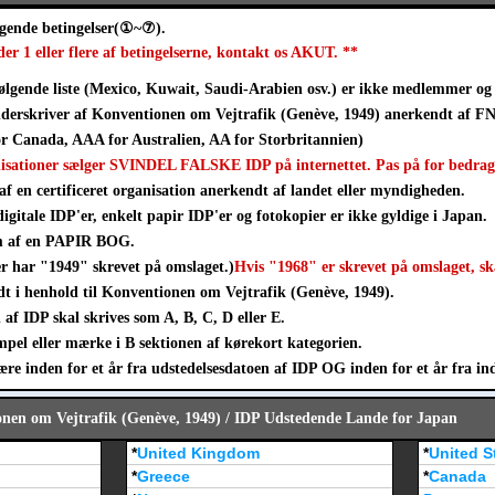
lgende betingelser(①~⑦).
der 1 eller flere af betingelserne, kontakt os AKUT. **
ølgende liste (Mexico, Kuwait, Saudi-Arabien osv.) er ikke medlemmer og 
derskriver af Konventionen om Vejtrafik (Genève, 1949) anerkendt af FN
 Canada, AAA for Australien, AA for Storbritannien)
nisationer sælger SVINDEL FALSKE IDP på internettet. Pas på for bedrag
af en certificeret organisation anerkendt af landet eller myndigheden.
digitale IDP'er, enkelt papir IDP'er og fotokopier er ikke gyldige i Japan.
rm af en PAPIR BOG.
er har "1949" skrevet på omslaget.)
Hvis "1968" er skrevet på omslaget, sk
t i henhold til Konventionen om Vejtrafik (Genève, 1949).
af IDP skal skrives som A, B, C, D eller E.
mpel eller mærke i B sektionen af kørekort kategorien.
e inden for et år fra udstedelsesdatoen af IDP OG inden for et år fra ind
onen om Vejtrafik (Genève, 1949) / IDP Udstedende Lande for Japan
*
United Kingdom
*
United S
*
Greece
*
Canada