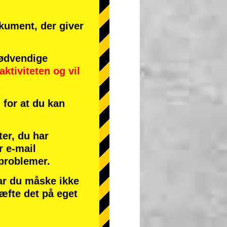
okument, der giver
ødvendige
aktiviteten
og
vil
for at du kan
ter, du har
r e-mail
 problemer.
har du måske ikke
ræfte det på eget