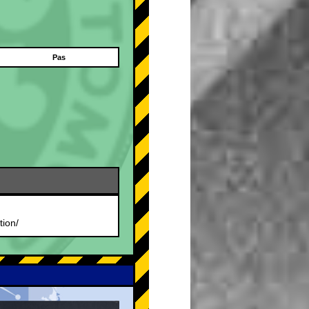
Pas
tion/