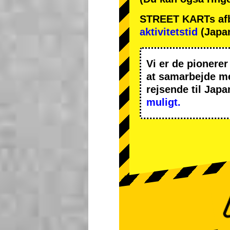
STREET KARTs afbes
aktivitetstid
(Japan
Vi er de
pionerer
at samarbejde 
rejsende til Japa
muligt.