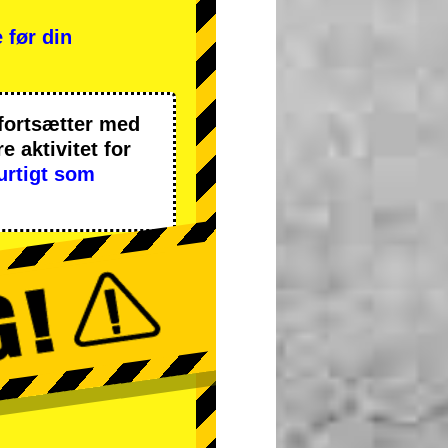
 før din
 fortsætter med
 aktivitet
for
urtigt som