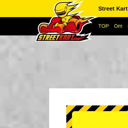
Street Kar
TOP
Om