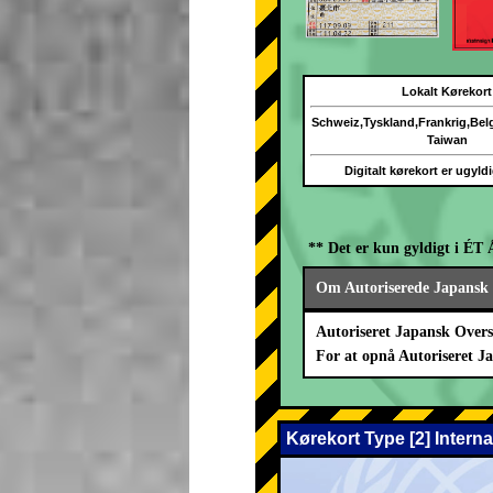
Lokalt Kørekort
Schweiz,Tyskland,Frankrig,Be
Taiwan
Digitalt kørekort er ugyld
** Det er kun gyldigt i ÉT 
Om Autoriserede Japansk 
Autoriseret Japansk Overs
For at opnå Autoriseret J
Kørekort Type [2] Intern