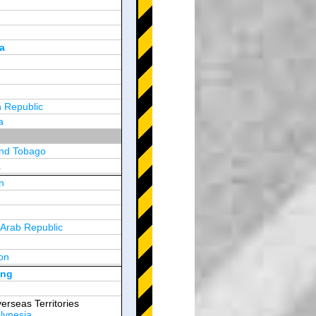
a
 Republic
a
and Tobago
a
n
y
 Arab Republic
n
on
d Arab Emirates
ong
erseas Territories
lynesia