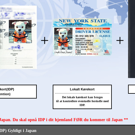
+
+
ekort(IDP)
Lokalt Kørekort
ention)
Det lokale kørekort kan bruges
til at kontrollere eventuelle forskelle med
IDP.
 Japan. Du skal opnå IDP i dit hjemland FØR du kommer til Japan **
IDP) Gyldigt i Japan