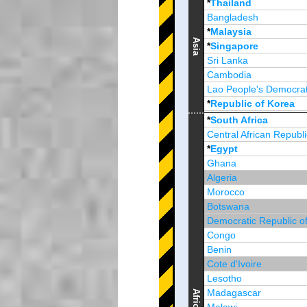
*
Thailand
Bangladesh
*
Malaysia
Asia
*
Singapore
Sri Lanka
Cambodia
Lao People's Democrat
*
Republic of Korea
Brunei Darussalam
*
South Africa
Central African Republi
*
Egypt
Ghana
Algeria
Morocco
Botswana
Democratic Republic o
Congo
Benin
Cote d'Ivoire
Lesotho
Madagascar
Africa