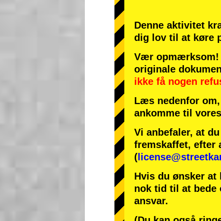
Denne aktivitet kr
dig lov til at køre
Vær opmærksom! H
originale dokumen
ikke få nogen refu
Læs nedenfor om, 
ankomme til vores
Vi anbefaler, at d
fremskaffet, efter 
(
license@streetka
Hvis du ønsker at 
nok tid til at bede
ansvar.
(Du kan også ringe