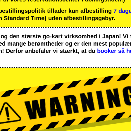
tillingspolitik tillader kun afbestilling
7 dage
 Standard Time) uden afbestillingsgebyr.
og
den største go-kart virksomhed
i Japan! Vi
med
mange berømtheder
og er den
mest populære
n! Derfor anbefaler vi stærkt, at du
booker så h