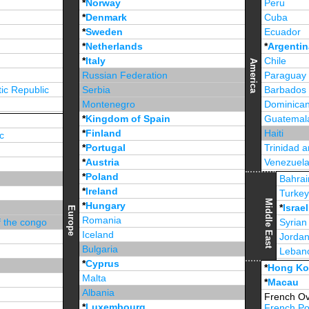
*
Norway
Peru
*
Denmark
Cuba
*
Sweden
Ecuador
*
Netherlands
*
Argentin
*
Italy
Chile
America
Russian Federation
Paraguay
ic Republic
Serbia
Barbados
Montenegro
Dominican
*
Kingdom of Spain
Guatemal
*
Finland
Haiti
c
*
Portugal
Trinidad 
*
Austria
Venezuel
*
Poland
Jamaica
Bahrai
*
Ireland
Turke
Middle East
*
Hungary
*
Israel
Europe
Romania
f the congo
Syrian
Iceland
Jorda
Bulgaria
Leban
*
Cyprus
*
Unite
*
Hong K
Malta
*
Macau
Albania
French Ov
*
Luxembourg
French Po