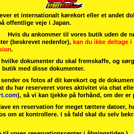
æver et internationalt kørekort eller et andet d
 på offentlige veje i Japan.
vis du ankommer til vores butik uden de n
ter (beskrevet nedenfor),
kan du ikke deltage i 
sion
.
hvilke dokumenter du skal fremskaffe, og sørg 
 butik med disse dokumenter.
u sender os fotos af dit kørekort og de dokumen
at du har reserveret vores aktivitet via chat elle
rt.com
), så vi kan tjekke på forhånd, om der er
lave en reservation for meget tættere datoer, 
 os om at kontrollere. I så fald skal du selv bek
 til vores reservationscenter i åbningstiden.)