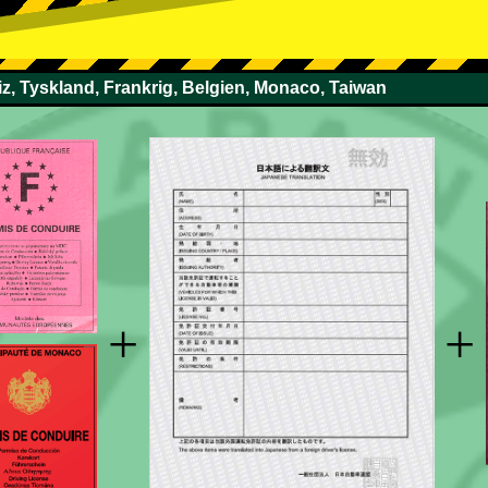
z, Tyskland, Frankrig, Belgien, Monaco, Taiwan
+
+