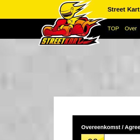
Street Kar
TOP
Over
Overeenkomst / Agre