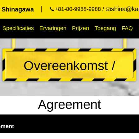
shina@kar
t Shinagawa
📞+81-80-9988-9988
📧
Specificaties
Ervaringen
Prijzen
Toegang
FAQ
Overeenkomst /
Agreement
ement