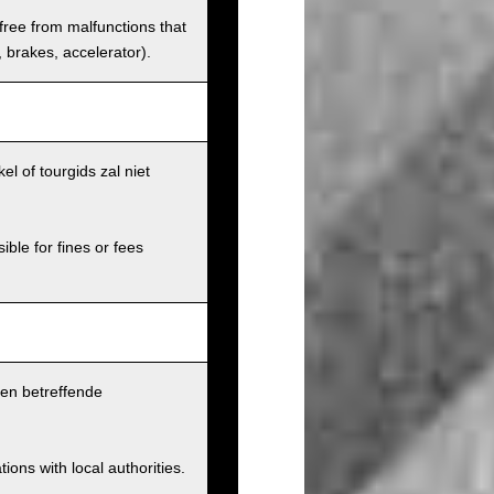
 free from malfunctions that
s, brakes, accelerator).
l of tourgids zal niet
ible for fines or fees
pen betreffende
ions with local authorities.