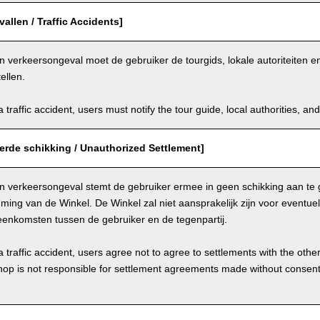
allen / Traffic Accidents]
n verkeersongeval moet de gebruiker de tourgids, lokale autoriteiten 
ellen.
a traffic accident, users must notify the tour guide, local authorities, 
erde schikking / Unauthorized Settlement]
en verkeersongeval stemt de gebruiker ermee in geen schikking aan te 
ing van de Winkel. De Winkel zal niet aansprakelijk zijn voor eventue
eenkomsten tussen de gebruiker en de tegenpartij.
a traffic accident, users agree not to agree to settlements with the othe
hop is not responsible for settlement agreements made without consen