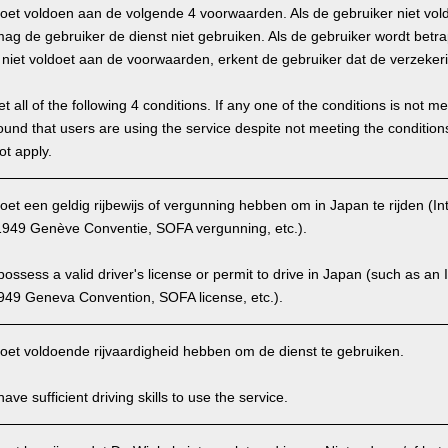
oet voldoen aan de volgende 4 voorwaarden. Als de gebruiker niet vol
g de gebruiker de dienst niet gebruiken. Als de gebruiker wordt betra
hij niet voldoet aan de voorwaarden, erkent de gebruiker dat de verzekeri
 all of the following 4 conditions. If any one of the conditions is not m
is found that users are using the service despite not meeting the conditi
ot apply.
et een geldig rijbewijs of vergunning hebben om in Japan te rijden (Int
949 Genève Conventie, SOFA vergunning, etc.).
ssess a valid driver's license or permit to drive in Japan (such as an I
949 Geneva Convention, SOFA license, etc.).
oet voldoende rijvaardigheid hebben om de dienst te gebruiken.
ve sufficient driving skills to use the service.