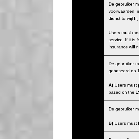
De gebruiker m
voorwaarden, ma
dienst terwijl 
Users must meet
service. If it 
insurance will n
De gebruiker mo
gebaseerd op 1
A)
Users must po
based on the 1
De gebruiker m
B)
Users must ha