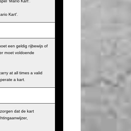
pel 'Mario Kart'.
rio Kart'.
et een geldig rijbewijs of
iker moet voldoende
rry at all times a valid
operate a kart.
 zorgen dat de kart
chtingaanwijzer,