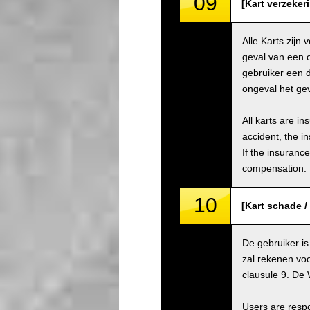
09
[Kart verzeker
Alle Karts zijn
geval van een 
gebruiker een 
ongeval het gev
All karts are i
accident, the i
If the insuranc
compensation.
10
[Kart schade 
De gebruiker is
zal rekenen voo
clausule 9. De 
Users are respo