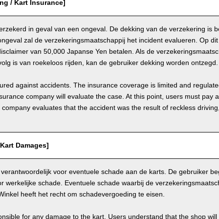
ing / Kart Insurance]
 verzekerd in geval van een ongeval. De dekking van de verzekering is 
ongeval zal de verzekeringsmaatschappij het incident evalueren. Op d
disclaimer van 50,000 Japanse Yen betalen. Als de verzekeringsmaatsch
olg is van roekeloos rijden, kan de gebruiker dekking worden ontzegd.
nsured against accidents. The insurance coverage is limited and regulate
nsurance company will evaluate the case. At this point, users must pay 
e company evaluates that the accident was the result of reckless drivin
/ Kart Damages]
 verantwoordelijk voor eventuele schade aan de karts. De gebruiker beg
r werkelijke schade. Eventuele schade waarbij de verzekeringsmaatscha
Winkel heeft het recht om schadevergoeding te eisen.
nsible for any damage to the kart. Users understand that the shop will 