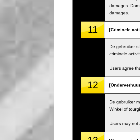
damages. Damage
damages.
11
[Criminele acti
De gebruiker st
criminele activit
Users agree tha
12
[Onderverhuur 
De gebruiker ma
Winkel of tourg
Users may not a