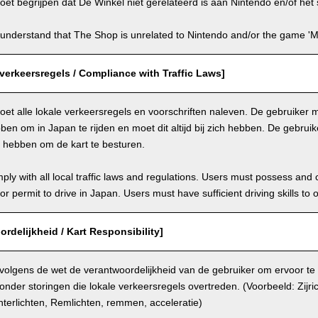
et begrijpen dat De Winkel niet gerelateerd is aan Nintendo en/of het s
understand that The Shop is unrelated to Nintendo and/or the game 'Ma
verkeersregels / Compliance with Traffic Laws]
et alle lokale verkeersregels en voorschriften naleven. De gebruiker mo
en om in Japan te rijden en moet dit altijd bij zich hebben. De gebru
n hebben om de kart te besturen.
ly with all local traffic laws and regulations. Users must possess and ca
 or permit to drive in Japan. Users must have sufficient driving skills to 
ordelijkheid / Kart Responsibility]
 volgens de wet de verantwoordelijkheid van de gebruiker om ervoor te
onder storingen die lokale verkeersregels overtreden. (Voorbeeld: Zijri
terlichten, Remlichten, remmen, acceleratie)