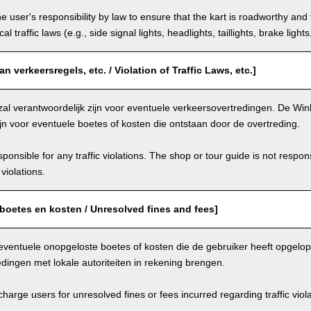
the user's responsibility by law to ensure that the kart is roadworthy and
al traffic laws (e.g., side signal lights, headlights, taillights, brake light
n verkeersregels, etc. / Violation of Traffic Laws, etc.]
zal verantwoordelijk zijn voor eventuele verkeersovertredingen. De Winke
ijn voor eventuele boetes of kosten die ontstaan door de overtreding.
ponsible for any traffic violations. The shop or tour guide is not respons
violations.
boetes en kosten / Unresolved fines and fees]
eventuele onopgeloste boetes of kosten die de gebruiker heeft opgelo
dingen met lokale autoriteiten in rekening brengen.
arge users for unresolved fines or fees incurred regarding traffic violat