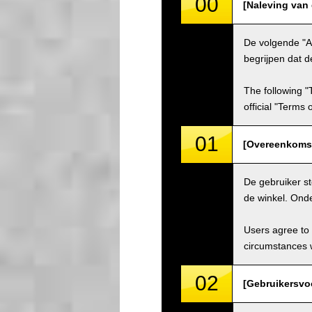
00
[Naleving van
De volgende "A
begrijpen dat d
The following "
official "Terms
01
[Overeenkomst
De gebruiker s
de winkel. Ond
Users agree to 
circumstances w
02
[Gebruikersvo