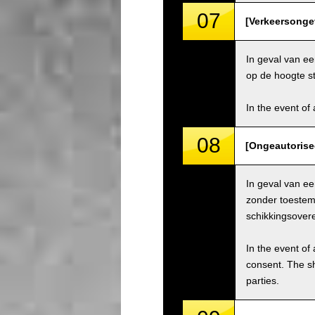
07
[Verkeersongev
In geval van ee
op de hoogte st
In the event of 
08
[Ongeautorise
In geval van e
zonder toestemm
schikkingsover
In the event of 
consent. The s
parties.