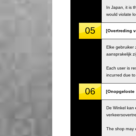
In Japan, it is 
would violate loc
05
[Overtreding va
Elke gebruiker 
aansprakelijk z
Each user is res
incurred due to 
06
[Onopgeloste 
De Winkel kan 
verkeersovertre
The shop may ch