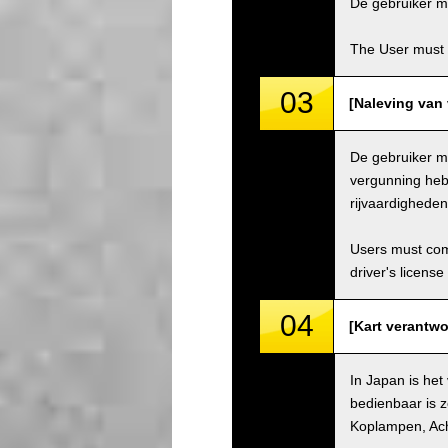
De gebruiker mo
The User must 
03
[Naleving van 
De gebruiker mo
vergunning hebb
rijvaardighede
Users must comp
driver's license
04
[Kart verantwo
In Japan is het
bedienbaar is z
Koplampen, Ach